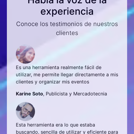
experiencia
Conoce los testimonios de nuestros
clientes
nta realmente fácil de
¡Me encanta! Es tan fácil de u
rmite llegar directamente a mis
hasta me divierte crear mis c
nizar mis eventos
Ariadna Blanco
, Docente
ublicista y Mercadotecnia
Sin adornos ni complicacione
a era lo que estaba
mi producto y comienzo a ve
la de utilizar y eficiente para
la recomiendo al 100%.