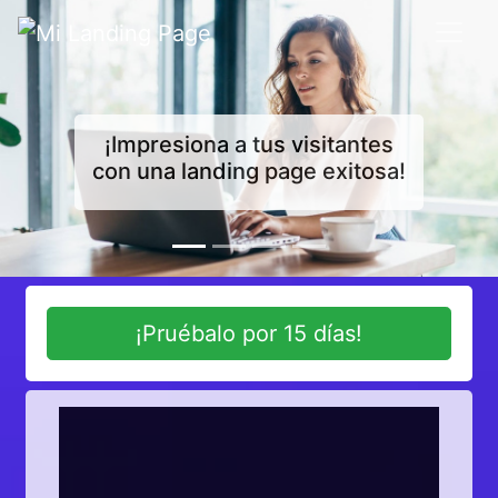
¡Impresiona a tus visitantes
¡Haz que todos conozcan tu
con una landing page exitosa!
idea!
¡Pruébalo por 15 días!